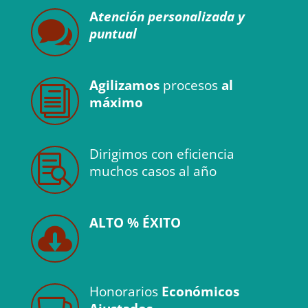
A
tenció
n personalizada y

puntual
Agilizamos
procesos
al
i
máximo
Dirigimos con
eficiencia

muchos casos al año
ALTO % ÉXITO

Honorarios
Económicos
