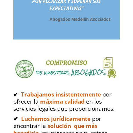
POR ALCANZAR Y SUPERAR SUS
EXPECTATIVAS”
Abogados Medellín
Asociados
✔
Trabajamos insistentemente
por
ofrecer la
máxima calidad
en los
servicios legales que proporcionamos.
✔
Luchamos jurídicamente
por
encontrar la
solución que más
beneficie
los intereses de nuestros