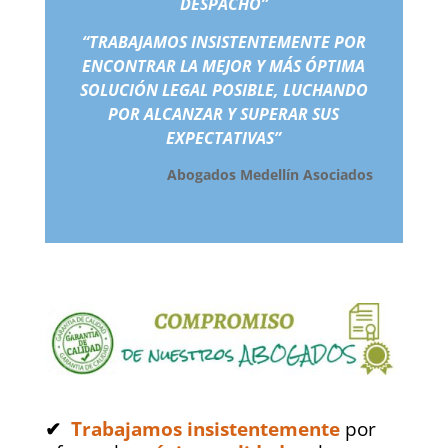
DESPACHO”
“TRABAJAMOS INSISTENTEMENTE POR
ENCONTRAR LA MEJOR Y MÁS ÓPTIMA
SOLUCIÓN LEGAL POSIBLE, LUCHANDO
POR ALCANZAR Y SUPERAR SUS
EXPECTATIVAS”
Abogados Medellín
Asociados
✔
Trabajamos insistentemente
por