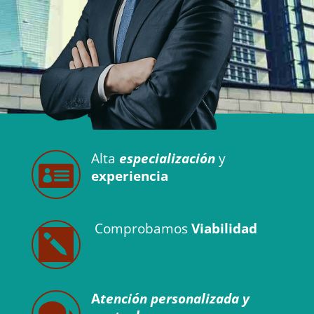
A
lta
especialización
y

experiencia
Comprobamos
Viabilidad

A
tenció
n personalizada y