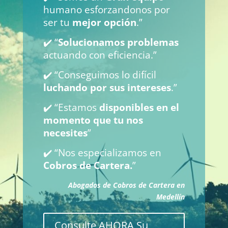
humano esforzandonos por
ser tu
mejor opción
.”
✔️ “
Solucionamos problemas
actuando con eficiencia.”
✔️ “Conseguimos lo difícil
luchando por sus intereses
.”
✔️ “Estamos
disponibles en el
momento que tu nos
necesites
”
✔️ “Nos especializamos en
Cobros de Cartera.
”
Abogados de Cobros de Cartera en
Medellín
Consulte AHORA Su