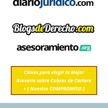
Claves para elegir la Mejor
Asesoría sobre Cobros de Cartera
+ [ Nuestro COMPROMISO ]